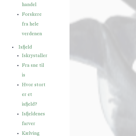
handel
Forskere
fra hele
verdenen
Isfjeld
Iskrystaller
Fra sne til
is
Hvor stort
er et
isfjeld?
Isfjeldenes
farver
Kælving