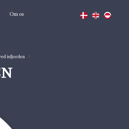
Om os
ved isfjorden
/
EN