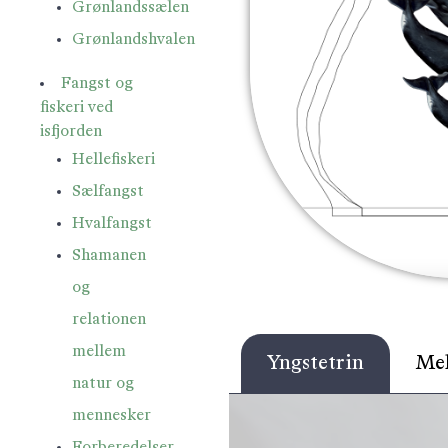
Grønlandssælen
Grønlandshvalen
Fangst og
fiskeri ved
isfjorden
Hellefiskeri
Sælfangst
Hvalfangst
Shamanen
og
relationen
mellem
Yngstetrin
Mel
natur og
mennesker
Forberedelser