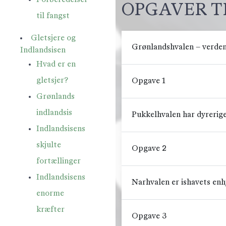
OPGAVER T
til fangst
Gletsjere og
Grønlandshvalen – verden
Indlandsisen
Hvad er en
gletsjer?
Opgave 1
Grønlands
indlandsis
Pukkelhvalen har dyrerig
Indlandsisens
skjulte
Opgave 2
fortællinger
Indlandsisens
Narhvalen er ishavets enh
enorme
kræfter
Opgave 3