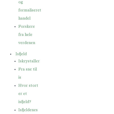
og
formaliseret
handel
Forskere
fra hele
verdenen
Isfjeld
Iskrystaller
Fra sne til
is
Hvor stort
er et
isfjeld?
Isfjeldenes