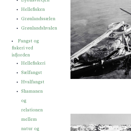
Dybhavsrejen
Hellefisken
Grønlandssælen
Grønlandshvalen
Fangst og
fiskeri ved
isfjorden
Hellefiskeri
Sælfangst
Hvalfangst
Shamanen
og
relationen
mellem
natur og