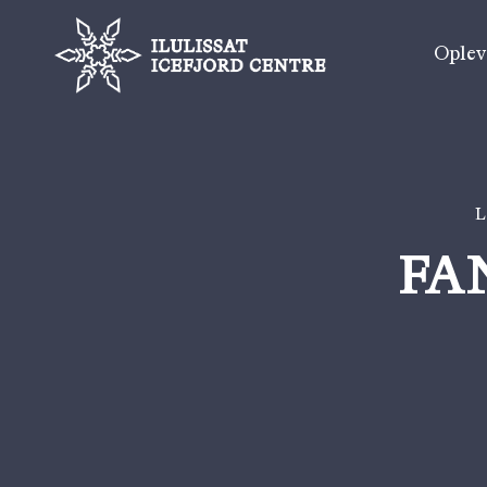
Ople
L
FA