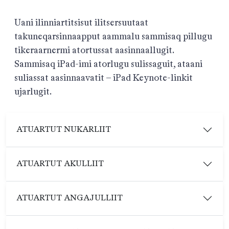
Uani ilinniartitsisut ilitsersuutaat
takuneqarsinnaapput aammalu sammisaq pillugu
tikeraarnermi atortussat aasinnaallugit.
Sammisaq iPad-imi atorlugu sulissaguit, ataani
suliassat aasinnaavatit – iPad Keynote-linkit
ujarlugit.
ATUARTUT NUKARLIIT
ATUARTUT AKULLIIT
ATUARTUT ANGAJULLIIT