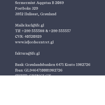
Sermermiut Aqqutaa B 2089
Postboks 329
3952 Ilulissat, Grønland
Mails:
karl@ifc.gl
Tlf: +299 555588 & +299 555557
CVR: 40520929
www.isfjordscentret.gl
faktura@ifc.gl
Bank: Grønlandsbanken 6471 Konto 1982726
Iban: GL9464710001982726
SWIFT: GRENGLGX