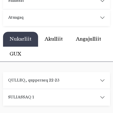
Suliassat
Atuagaq
Nukarliit
Akulliit
Angajulliit
GUX
QULLEQ, qupperneq 22-23
SULIASSAQ 1