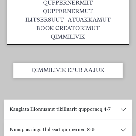
QUPPERNERMIIT
QUPPERNERMUT
ILITSERSUUT - ATUAKKAMUT
BOOK CREATORIMUT
QIMMILIVIK
QIMMILIVIK EPUB AAJUK
Kangiata Illorsuanut tikilluarit qupperneq 4-7
Nunap assinga Ilulissat qupperneq 8-9