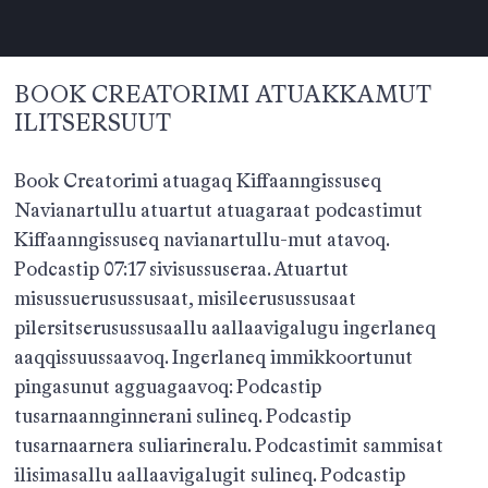
BOOK CREATORIMI ATUAKKAMUT
ILITSERSUUT
Book Creatorimi atuagaq Kiffaanngissuseq
Navianartullu atuartut atuagaraat podcastimut
Kiffaanngissuseq navianartullu-mut atavoq.
Podcastip 07:17 sivisussuseraa. Atuartut
misussuerusussusaat, misileerusussusaat
pilersitserusussusaallu aallaavigalugu ingerlaneq
aaqqissuussaavoq. Ingerlaneq immikkoortunut
pingasunut agguagaavoq: Podcastip
tusarnaannginnerani sulineq. Podcastip
tusarnaarnera suliarineralu. Podcastimit sammisat
ilisimasallu aallaavigalugit sulineq. Podcastip