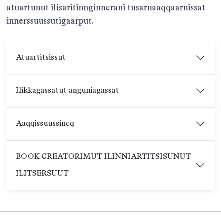
atuartunut ilisaritinnginnerani tusarnaaqqaarnissat
innerssuussutigaarput.
Atuartitsissut
Ilikkagassatut anguniagassat
Aaqqissuussineq
BOOK CREATORIMUT ILINNIARTITSISUNUT
ILITSERSUUT