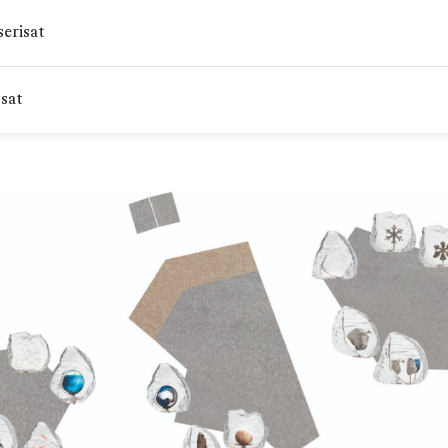
serisat
ssat