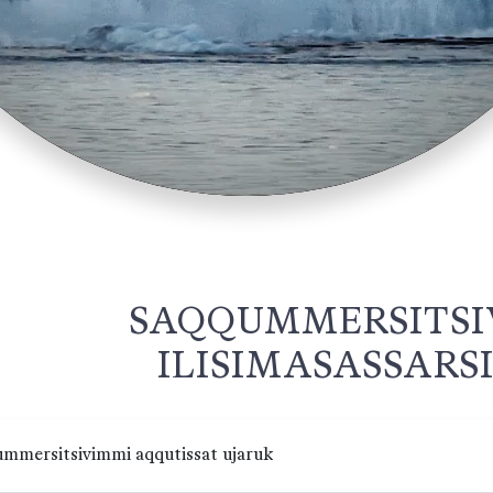
SAQQUMMERSITSI
ILISIMASASSARS
mmersitsivimmi aqqutissat ujaruk