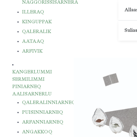
NAGGORISSISARNERA
Allaa
ILLERAQ
KINGUPPAK
Sulia
QALERALIK
AATAAQ
ARFIVIK
KANGERLUMMI
SERMILIMMI
PINIARNEQ
AALISARNERLU
QALERALINNIARNEQ
PUISINNIARNEQ
ARFANNIARNEQ
ANGAKKOQ