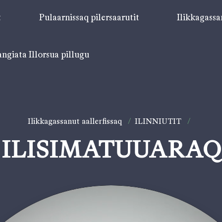
t
Pulaarnissaq pilersaarutit
Ilikkagassa
angiata Illorsua pillugu
Ilikkagassanut aallerfissaq
/
ILINNIUTIT
/
ILISIMATUUARAQ