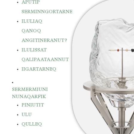
APUTIP
SERMINNGORTARNERANUT
ILULIAQ
QANOQ
ANGITINERANUT?
ILULISSAT
QALIPAATAANNUT
IIGARTARNEQ
SERMERMIUNI
NUNAQARFIK
PINIUTIT
ULU
QULLEQ