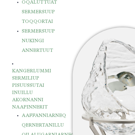
OQALUTTUAT
SERMERSUUP
TOQQORTAI
SERMERSUUP
NUKINGI
ANNERTUUT
KANGERLUMMI
SERMILIUP
PISUUSSUTAI
INUILLU
AKORNANNI
NAAPINNERIT
AAFFANNIARNEQ
QERNERTANILLU
QILALUGARNIARNEQ