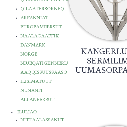
QILAATERSORNEQ
ARFANNIAT
EUROPAMEERSUT
NAALAGAAFFIK
DANMARK-
KANGERL
NORGE
SERMILI
NIUEQATIGIINNERLU
UUMASORPA
AAQQISSUUSSAASOQ
ILISIMATUUT
NUNANIT
ALLANEERSUT
ILULIAQ
NITTAALASSANUT