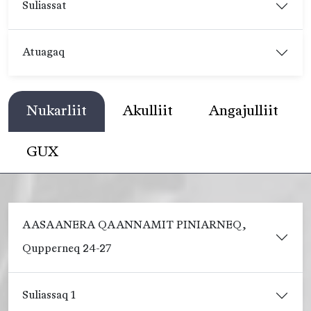
Suliassat
Atuagaq
Nukarliit
Akulliit
Angajulliit
GUX
AASAANERA QAANNAMIT PINIARNEQ,
Qupperneq 24-27
Suliassaq 1