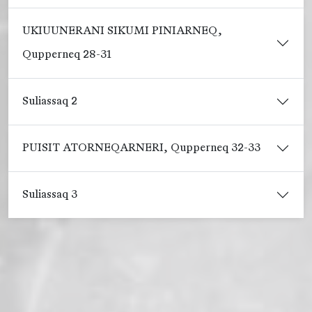
UKIUUNERANI SIKUMI PINIARNEQ,
Qupperneq 28-31
Suliassaq 2
PUISIT ATORNEQARNERI, Qupperneq 32-33
Suliassaq 3