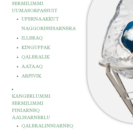
SERMILIMMI
UUMASORPASSUIT
UPERNAAKKUT
NAGGORISSISARNERA
ILLERAQ
KINGUPPAK
QALERALIK
AATAAQ
ARFIVIK
KANGERLUMMI
SERMILIMMI
PINIARNEQ
AALISARNERLU
QALERALINNIARNEQ