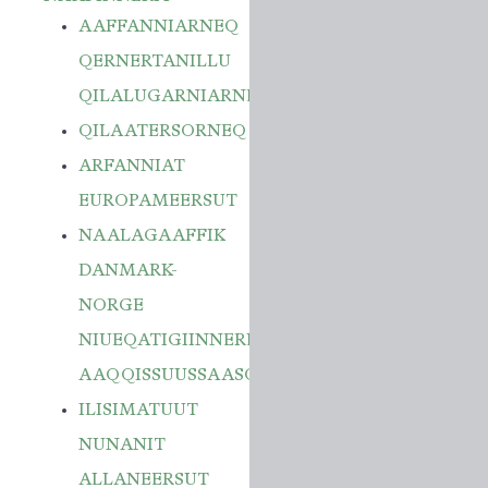
AAFFANNIARNEQ
QERNERTANILLU
QILALUGARNIARNEQ
QILAATERSORNEQ
ARFANNIAT
EUROPAMEERSUT
NAALAGAAFFIK
DANMARK-
NORGE
NIUEQATIGIINNERLU
AAQQISSUUSSAASOQ
ILISIMATUUT
NUNANIT
ALLANEERSUT