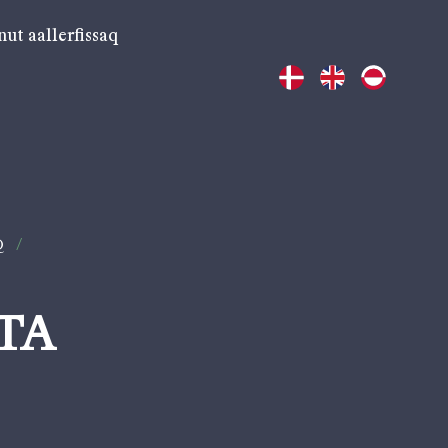
nut aallerfissaq
Q
/
TA