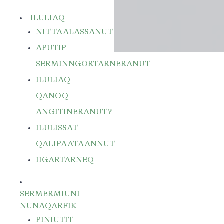
ILULIAQ
NITTAALASSANUT
APUTIP
SERMINNGORTARNERANUT
ILULIAQ
QANOQ
ANGITINERANUT?
ILULISSAT
QALIPAATAANNUT
IIGARTARNEQ
SERMERMIUNI
NUNAQARFIK
PINIUTIT