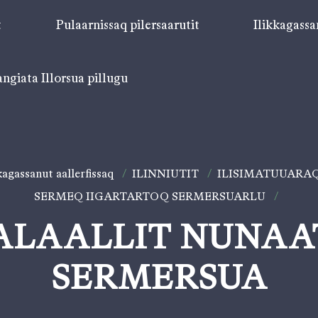
t
Pulaarnissaq pilersaarutit
Ilikkagassa
angiata Illorsua pillugu
kagassanut aallerfissaq
/
ILINNIUTIT
/
ILISIMATUUARA
SERMEQ IIGARTARTOQ SERMERSUARLU
/
ALAALLIT NUNAA
SERMERSUA