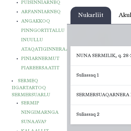
PUISINNIARNEQ
ARFANNIARNEQ
Nukarliit
Akul
ANGAKKOQ
PINNGORTITALLU
INUULLU
ATAQATIGINNERAAT
NUNA SERMILIK, q. 28-
PINIARNERMUT
PIAREERSAATIT
Suliassaq 1
SERMEQ
IIGARTARTOQ
SERMERSUARLU
SERMERSUAQARNERA K
SERMIP
NINGIMARNGA
Suliassaq 2
SUNAAVA?