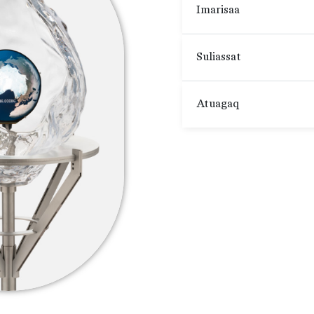
Imarisaa
Suliassat
Atuagaq