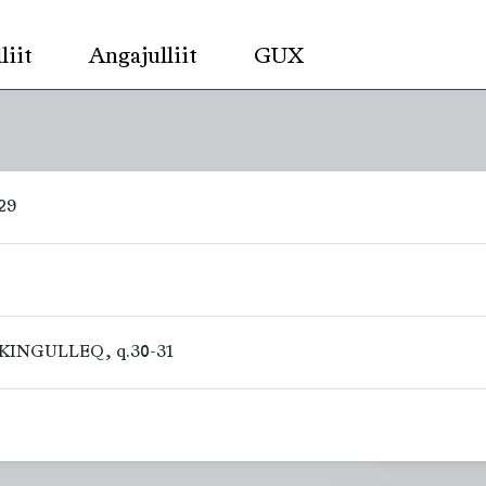
liit
Angajulliit
GUX
29
INGULLEQ, q.30-31