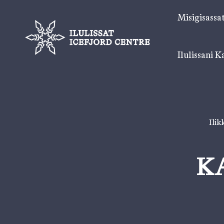
Misigisassa
Ilulissani K
Ilik
K